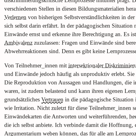
diskriminierungskritische Lernprozesse mitunter prägt. D
verschiedenen Stellen in diesen Bildungsmaterialien her
Verlernen
von bisherigen Selbstverständlichkeiten in der 
sich selbst darin erfährt. In der pädagogischen Situatio
Einwände ernst und erkenne ihre Berechtigung an. Es is
Ambivalenz
zuzulassen: Fragen und Einwände sind berec
Abwehrreaktionen sind. Denn es gibt keine Lernprozes
Von Teilnehmer_innen mit
intersektionaler Diskriminie
und Einwände jedoch häufig als unproduktiv erlebt. Sie 
Die Reproduktion von Aussagen und Handlungen, die in i
waren, ist zudem belastend und kann ihren eigenen Lern
grundsätzliches
Vertrauen
in die pädagogische Situation 
wie Irritation. Nicht zuletzt für diese Teilnehmer_innen
Einwändekarten die Antworten und weiterführenden,
be
die ich selbst anbiete. Ich verbinde damit die Hoffnung
Argumentarium weben können, das für alle am Lernproz