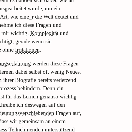
enn es handelt sich dabei, wie an
ausgearbeitet wurde, um ein
Art, wie eine_r die Welt deutet und
n nehme ich diese Fragen und
t mir wichtig,
Komplexität
und
htigt, gerade wenn sie
se ohne
Irritationen
.
rungserfahrung
werden diese Fragen
lernen dabei selbst oft wenig Neues.
hrer Biografie bereits verletzend
prozess behindern. Denn ein
ist für das Lernen genauso wichtig
 schreibe ich deswegen auf den
deutungsverschiebenden
Fragen auf,
, dass wir gemeinsam an einem
ess Teilnehmenden unterstützend