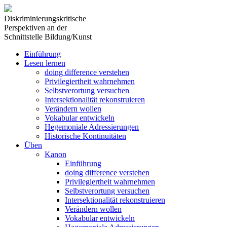
Diskriminierungskritische
Perspektiven an der
Schnittstelle Bildung/Kunst
Einführung
Lesen lernen
doing difference verstehen
Privilegiertheit wahrnehmen
Selbstverortung versuchen
Intersektionalität rekonstruieren
Verändern wollen
Vokabular entwickeln
Hegemoniale Adressierungen
Historische Kontinuitäten
Üben
Kanon
Einführung
doing difference verstehen
Privilegiertheit wahrnehmen
Selbstverortung versuchen
Intersektionalität rekonstruieren
Verändern wollen
Vokabular entwickeln