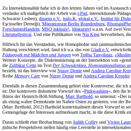
Zu Intersektionalität habe ich in den letzten Jahren viel im Austau
verdanke ich maßgeblich der Arbeit von
i-Päd
, intersektionale Pädag
Schwarze Lesben),
dissens e.V.
,
trafo.K
,
glokal e.V.
,
Institut für Dis
Eşcinseller Derneği),
Migrationsrat Berlin Brandenburg
,
RhomaniPhe
ForschungsHandeln
,
MSO inklusiv!
,
]diskursiv[
u.a.m. Auf zwei Ver
Literaturfestival
. Und eine Publikation von
Nia King
hervorheben, die
Hilfreich für das Verständnis, wie Homophobie und (antimuslimischer
Haltung verschleiert wird, fand ich u.a. das von
Gladt e.V.
entwickelt
Pädagogik mit Mädchen und Jungen
von
Tuğba Tanyılmaz
,
»Muslimi
Weitere Konzepte, die Diskriminierung an der Intersektion von »gend
die
Zulfükar Çetin
im Text
Der Schwulenkiez. Homonationalismus un
bezieht, ist das Interview von
Nuray Demir
und
Andrea Caroline Kep
Reihe
Memory Care
von
Nuray Demir
und
Andrea Caroline Keppler
Ebenfalls in diesen Zusammenhang gehört eine Kontroverse, die ich an d
ist: Der kontrovers diskutierte Vorwurf des »
Pinkwashing
«, den die 
Büros der Heinrich-Böll-Stiftung,
Marc Barthold
, so umreisst: »Der 
als einzig wahre Demokratie im Nahen Osten zu gerieren, von der Be
(Marc Berthold, 2012) Barthold kontextualisiert diesen Vorwurf in se
Gemengelage der Interessen aufmerksam macht, in die diese Kritik eing
Daran schließt eine Beobachtung von
Judith Coffey
und
Vivien Lau
jüdische Perspektiven stellen häufig eine Leerstelle in intersektionale