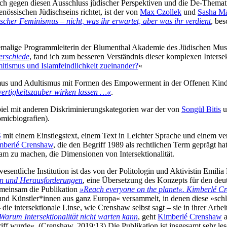
sich gegen diesen Ausschluss jüdischer Perspektiven und die De-Themati
nössischen Jüdischseins richtet, ist der von
Max Czollek
und
Sasha M
scher Feminismus – nicht, was ihr erwartet, aber was ihr verdient
, bes
ehemalige Programmleiterin der Blumenthal Akademie des Jüdischen Mu
erschiede
, fand ich zum besseren Verständnis dieser komplexen Interse
itismus und Islamfeindlichkeit zueinander?
«
ismus und Adultismus mit Formen des Empowerment in der Offenen Kinde
ertigkeitszauber wirken lassen …«
.
iel mit anderen Diskriminierungskategorien war der von
Songül Bitis
u
omicbiografien).
S
mit einem Einstiegstext, einem Text in Leichter Sprache und einem ve
mberlé Crenshaw
, die den Begriff 1989 als rechtlichen Term geprägt h
m zu machen, die Dimensionen von Intersektionalität.
 wesentliche Institution ist das von der Politologin und Aktivistin Emil
ken und Herausforderungen
, eine Übersetzung des Konzepts für den deu
meinsam die Publikation
»Reach everyone on the planet«. Kimberlé Cre
 und Künstler*innen aus ganz Europa« versammelt, in denen diese »sch
die intersektionale Linse, wie Crenshaw selbst sagt – sie in ihrer Arbei
Warum Intersektionalität nicht warten kann
, geht
Kimberlé Crenshaw
a
griff wurde«. (Crenshaw, 2019:13) Die Publikation ist insgesamt sehr le