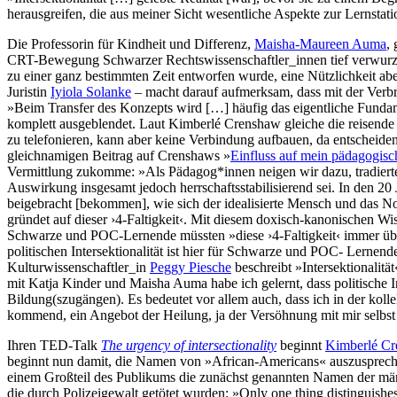
herausgreifen, die aus meiner Sicht wesentliche Aspekte zur Lernstatio
Die Professorin für Kindheit und Differenz,
Maisha-Maureen Auma
,
CRT-Bewegung Schwarzer Rechtswissenschaftler_innen tief verwurzel
zu einer ganz bestimmten Zeit entworfen wurde, eine Nützlichkeit ab
Juristin
Iyiola Solanke
– macht darauf aufmerksam, dass mit der Verbre
»Beim Transfer des Konzepts wird […] häufig das eigentliche Fundam
komplett ausgeblendet. Laut Kimberlé Crenshaw gleiche die reisende I
zu telefonieren, kann aber keine Verbindung aufbauen, da entscheid
gleichnamigen Beitrag auf Crenshaws »
Einfluss auf mein pädagogis
Vermittlung zukomme: »Als Pädagog*innen neigen wir dazu, tradiert
Auswirkung insgesamt jedoch herrschaftsstabilisierend sei. In den 20
beigebracht [bekommen], wie sich der idealisierte Mensch und das N
gründet auf dieser ›4-Faltigkeit‹. Mit diesem doxisch-kanonischen W
Schwarze und POC-Lernende müssten »diese ›4-Faltigkeit‹ immer über
politischen Intersektionalität ist hier für Schwarze und POC- Lernende
Kulturwissenschaftler_in
Peggy Piesche
beschreibt »Intersektionalitä
mit Katja Kinder und Maisha Auma habe ich gelernt, dass politische In
Bildung(szugängen). Es bedeutet vor allem auch, dass ich in der kolle
kommend, ein Angebot der Heilung, ja der Versöhnung mit mir selbst e
Ihren TED-Talk
The urgency of intersectionality
beginnt
Kimberlé C
beginnt nun damit, die Namen von »African-Americans« auszusprechen,
einem Großteil des Publikums die zunächst genannten Namen der män
die durch Polizeigewalt getötet wurden: »Only one thing distinguis