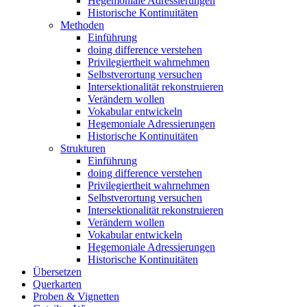
Hegemoniale Adressierungen
Historische Kontinuitäten
Methoden
Einführung
doing difference verstehen
Privilegiertheit wahrnehmen
Selbstverortung versuchen
Intersektionalität rekonstruieren
Verändern wollen
Vokabular entwickeln
Hegemoniale Adressierungen
Historische Kontinuitäten
Strukturen
Einführung
doing difference verstehen
Privilegiertheit wahrnehmen
Selbstverortung versuchen
Intersektionalität rekonstruieren
Verändern wollen
Vokabular entwickeln
Hegemoniale Adressierungen
Historische Kontinuitäten
Übersetzen
Querkarten
Proben & Vignetten