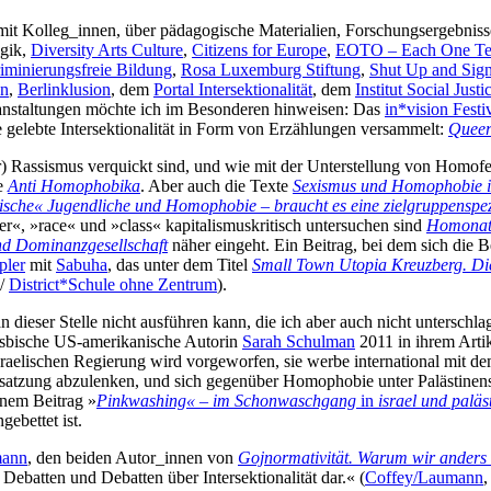
sch mit Kolleg_innen, über pädagogische Materialien, Forschungsergebn
ogik,
Diversity Arts Culture
,
Citizens for Europe
,
EOTO – Each One Te
kriminierungsfreie Bildung
,
Rosa Luxemburg Stiftung
,
Shut Up and Sig
n
,
Berlinklusion
, dem
Portal Intersektionalität
, dem
Institut Social Just
anstaltungen möchte ich im Besonderen hinweisen: Das
in*vision Festi
 gelebte Intersektionalität in Form von Erzählungen versammelt:
Queer 
) Rassismus verquickt sind, und wie mit der Unterstellung von Homofei
e
Anti Homophobika
. Aber auch die Texte
Sexismus und Homophobie in
sche« Jugendliche und Homophobie – braucht es eine zielgruppenspe
er«, »race« und »class« kapitalismuskritisch untersuchen sind
Homonat
d Dominanzgesellschaft
näher eingeht. Ein Beitrag, bei dem sich die 
pler
mit
Sabuha
, das unter dem Titel
Small Town Utopia Kreuzberg. Di
/
District*Schule ohne Zentrum
).
ieser Stelle nicht ausführen kann, die ich aber auch nicht unterschlagen
lesbische US-amerikanische Autorin
Sarah Schulman
2011 in ihrem Artik
israelischen Regierung wird vorgeworfen, sie werbe international mit 
satzung abzulenken, und sich gegenüber Homophobie unter Palästinens
inem Beitrag »
Pinkwashing« – im Schonwaschgang
in
israel und paläs
ebettet ist.
mann
, den beiden Autor_innen von
Gojnormativität. Warum wir anders
n Debatten und Debatten über Intersektionalität dar.« (
Coffey/Laumann
,