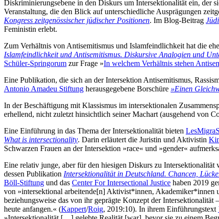
Diskriminierungsebene in den Diskurs um Intersektionalität ein, der 
Veranstaltung, die den Blick auf unterschiedliche Ausprägungen zeitge
Kongress zeitgenössischer jüdischer Positionen
. Im Blog-Beitrag
Jüdi
Feministin erlebt.
Zum Verhältnis von Antisemitismus und Islamfeindlichkeit hat die 
Islamfeindlichkeit und Antisemitismus. Diskursive Analogien und Unt
Schüler-Springorum
zur Frage »
In welchem Verhältnis stehen Antisem
Eine Publikation, die sich an der Intersektion Antisemitismus, Rass
Antonio Amadeu Stiftung
herausgegebene Borschüre
»Einen Gleichw
In der Beschäftigung mit Klassismus im intersektionalen Zusammensp
erhellend, nicht zuletzt hinsichtlich seiner Machart (ausgehend von C
Eine Einführung in das Thema der Intersektionalität bieten
LesMigra
What is intersectionality
. Darin erläutert die Juristin und Aktivistin
Ki
Schwarzen Frauen an der Intersektion »race« und »gender« aufmerksa
Eine relativ junge, aber für den hiesigen Diskurs zu Intersektionalität
dessen Publikation
Intersektionalität in Deutschland. Chancen, Lüc
Böll-Stiftung
und das
Center For Intersectional Justice
haben 2019 ge
von »intersektional arbeitende[n] Aktivist*innen, Akademiker*innen
beziehungsweise das von ihr geprägte Konzept der Intersektionalität – 
heute anfangen.« (
Kappert
/
Roig
, 2019:10). In ihrem Einführungstext
»Intersektionalität […] gelebte Realität [war], bevor sie zu einem Be