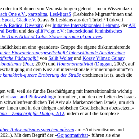
isse oder im Rahmen von Veranstaltungen gelernt – mein Wissen dazu
ach One e.V.
,
xartsplitta
,
LesMigraS
(Lesbische Migrant*innen und
n Speak
,
Gladt e.V.
(Gays & Lesbians aus der Türkei / Türkyeli
ice & Radical Diversity
, der
Initiative Intersektionales Lehramt
, der
AK
val Berlin
und das
q[lit]*clgn e.V.
:
Intersektional feministisches
& Trans Artist of Color. Stories of some of our lives
.
ndlichkeit an eine ›geanderte‹ Gruppe die eigene diskriminierende
 der Einwanderungsgesellschaft? Intersektionale Ansätze einer
zifische Pädagogik?
von
Salih Wolter
und
Koray Yilmaz-Günay
.
ionalismus
(
Puar
, 2007) und
Homonormativität
(
Duggan
, 2002), auf
Beschäftigung mit dem Kiez auf intersektionale Erinnerungskultur*en
e kanakisch-queere Eroberung der Straße
erschienen ist (s. auch die
 will, weil sie für die Beschäftigung mit Intersektionalität wichtig
el »
Israel and Pinkwashing
« formuliert, und den der Leiter des Israel-
dem schwulenfreundlichen Tel Aviv als Markenzeichen Israels, um sich
er_innen und in den übrigen arabischen Gesellschaften abzusetzen.«
tina – Zeitschrift für Dialog
, 2/12
, indem er auf die komplexe
 über Antisemitismus sprechen müssen
an: »Antisemitismus und
 2021). Mit dem Begriff der »
Gojnormativität
« führen sie eine