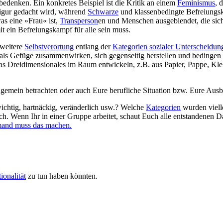
bedenken. Ein konkretes Beispiel ist die Kritik an einem
Feminismus
, 
Figur gedacht wird, während
Schwarze
und klassenbedingte Befreiung
as eine »Frau« ist,
Transperson
en und Menschen ausgeblendet, die sich
 ein Befreiungskampf für alle sein muss.
 weitere
Selbstverortung
entlang der
Kategorien sozialer Unterscheidun
 als Gefüge zusammenwirken, sich gegenseitig herstellen und bedingen 
etwas Dreidimensionales im Raum entwickeln, z.B. aus Papier, Pappe, 
llgemein betrachten oder auch Eure berufliche Situation bzw. Eure Ausbi
ichtig, hartnäckig, veränderlich usw.? Welche
Kategorien
wurden vielle
Wenn Ihr in einer Gruppe arbeitet, schaut Euch alle entstandenen Dars
mand muss das machen.
ionalität
zu tun haben könnten.