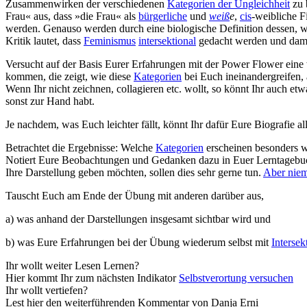
Zusammenwirken der verschiedenen
Kategorien der Ungleichheit
zu 
Frau« aus, dass »die Frau« als
bürgerliche
und
weiß
e
,
cis
-weibliche 
werden. Genauso werden durch eine biologische Definition dessen, w
Kritik lautet, dass
Feminismus
intersektional
gedacht werden und damit
Versucht auf der Basis Eurer Erfahrungen mit der Power Flower eine
kommen, die zeigt, wie diese
Kategorien
bei Euch ineinandergreifen,
Wenn Ihr nicht zeichnen, collagieren etc. wollt, so könnt Ihr auch 
sonst zur Hand habt.
Je nachdem, was Euch leichter fällt, könnt Ihr dafür Eure Biografie a
Betrachtet die Ergebnisse: Welche
Kategorien
erscheinen besonders w
Notiert Eure Beobachtungen und Gedanken dazu in Euer Lerntagebuch. 
Ihre Darstellung geben möchten, sollen dies sehr gerne tun.
Aber nie
Tauscht Euch am Ende der Übung mit anderen darüber aus,
a) was anhand der Darstellungen insgesamt sichtbar wird und
b) was Eure Erfahrungen bei der Übung wiederum selbst mit
Intersekt
Ihr wollt weiter Lesen Lernen?
Hier kommt Ihr zum nächsten Indikator
Selbstverortung versuchen
Ihr wollt vertiefen?
Lest hier den weiterführenden Kommentar von Danja Erni