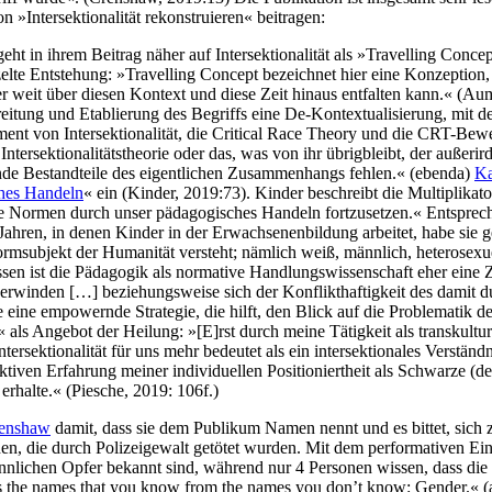
n »Intersektionalität rekonstruieren« beitragen:
 geht in ihrem Beitrag näher auf Intersektionalität als »Travelling Conc
te Entstehung: »Travelling Concept bezeichnet hier eine Konzeption, 
er weit über diesen Kontext und diese Zeit hinaus entfalten kann.« (A
itung und Etablierung des Begriffs eine De-Kontextualisierung, mit de
ent von Intersektionalität, die Critical Race Theory und die CRT-Bew
ntersektionalitätstheorie oder das, was von ihr übrigbleibt, der außer
ende Bestandteile des eigentlichen Zusammenhangs fehlen.« (ebenda)
Ka
ches Handeln
« ein (Kinder, 2019:73). Kinder beschreibt die Multiplikat
e Normen durch unser pädagogisches Handeln fortzusetzen.« Entsprec
 Jahren, in denen Kinder in der Erwachsenenbildung arbeitet, habe sie g
ormsubjekt der Humanität versteht; nämlich weiß, männlich, heterosex
issen ist die Pädagogik als normative Handlungswissenschaft eher eine
winden […] beziehungsweise sich der Konflikthaftigkeit des damit du
 eine empowernde Strategie, die hilft, den Blick auf die Problematik de
t« als Angebot der Heilung: »[E]rst durch meine Tätigkeit als transkult
tersektionalität für uns mehr bedeutet als ein intersektionales Verstä
ktiven Erfahrung meiner individuellen Positioniertheit als Schwarze (d
rhalte.« (Piesche, 2019: 106f.)
renshaw
damit, dass sie dem Publikum Namen nennt und es bittet, sich
 die durch Polizeigewalt getötet wurden. Mit dem performativen Einst
nlichen Opfer bekannt sind, während nur 4 Personen wissen, dass die
hes the names that you know from the names you don’t know: Gender.« 