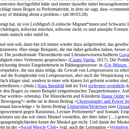
Kontexten durchgeführt hätte und immer dasselbe dabei herausgekommen
lägt einen Bogen zu Performativität, in dem sie sagt, dass »communicati
r way of thinking about a problem.« (ab 00:03:28)
ngeprägt hat, ist von LesMigraS (Lesbische Migrant*innen und Schwarze 
urchdringen, teilweise mischen, teilweise nicht; es sind amorphe Form
ls statisch oder stabil ist.
al sein soll, dann bin ich immer wieder dazu aufgefordert, das gesell
rainieren. Hier einige Beispiele, die mir dabei geholfen haben, besser
s: Die postkoloniale Theoretikerin und Literaturwissenschaftlerin
Gaya
igkeit eines Verlernens gesprochen« (
Castro Varela
, 2017). Die Polit
eichzeitig dessen Eingebettetsein in Bildungsprozesse: in
(Un-)Wissen. 
Perspektive, die uns dazu nötigt, die Gewalt von Lernprozessen zu erk
uf die Komplexität von Lernprozessen, aber auch die Verquickung von 
fach klüger sind, sondern in einer sehr klaren Art geformt worden sind
rebellieren.« (ebda.)
Nora Sternfeld
lädt im Text
verlernen vermitteln
da
sie den Bogen zu einem Beispiel zeitgenössischer Tanzperformance. An
ierbar werden« (ebenda). Die Historikerin und Künstlerin
Hagar Ophir
is
 Bewegung?« stellte sie in ihrem Beitrag »
Choreography and Power St
s dormant knowledge.« In ihrem Beitrag
Unlearning/Verlernen
zum
Glossa
r Empowerment gegen Rassismus, Lecture Performerin* und Somatic E
r können uns das wie einen Muskel vorstellen, der über Jahre […] geler
ngsmöglichkeiten kennt der Muskel gar nicht. Und damit der Muskel d
et ist der »
Social Muscle Club
« (vgl. auch die Lernstation »
Verändern