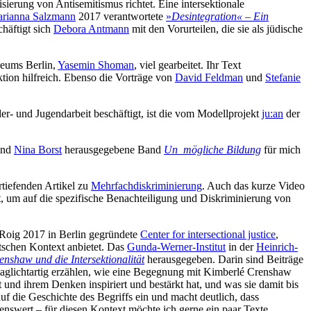
sierung von Antisemitismus richtet. Eine intersektionale
arianna Salzmann
2017 verantwortete
»
Desintegration« – Ein
chäftigt sich
Debora Antmann
mit den Vorurteilen, die sie als jüdische
seums Berlin,
Yasemin Shoman
, viel gearbeitet. Ihr Text
ktion hilfreich. Ebenso die Vorträge von
David Feldman
und
Stefanie
r- und Jugendarbeit beschäftigt, ist die vom Modellprojekt
ju:an
der
nd
Nina Borst
herausgegebene Band
Un_mögliche Bildung
für mich
rtiefenden Artikel zu
Mehrfachdiskriminierung
. Auch das kurze Video
at, um auf die spezifische Benachteiligung und Diskriminierung von
ia Roig 2017 in Berlin gegründete
Center for intersectional justice
,
tschen Kontext anbietet. Das
Gunda-Werner-Institut
in der
Heinrich-
nshaw und die Intersektionalität
herausgegeben. Darin sind Beiträge
laglichtartig erzählen, wie eine Begegnung mit Kimberlé Crenshaw
t und ihrem Denken inspiriert und bestärkt hat, und was sie damit bis
uf die Geschichte des Begriffs ein und macht deutlich, dass
senswert – für diesen Kontext möchte ich gerne ein paar Texte