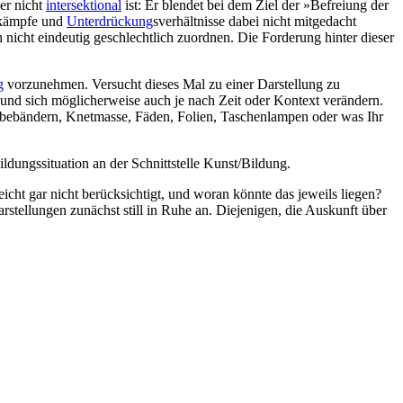
der nicht
intersektional
ist: Er blendet bei dem Ziel der »Befreiung der
skämpfe und
Unterdrückung
sverhältnisse dabei nicht mitgedacht
 nicht eindeutig geschlechtlich zuordnen. Die Forderung hinter dieser
g
vorzunehmen. Versucht dieses Mal zu einer Darstellung zu
und sich möglicherweise auch je nach Zeit oder Kontext verändern.
Klebebändern, Knetmasse, Fäden, Folien, Taschenlampen oder was Ihr
ldungssituation an der Schnittstelle Kunst/Bildung.
icht gar nicht berücksichtigt, und woran könnte das jeweils liegen?
tellungen zunächst still in Ruhe an. Diejenigen, die Auskunft über