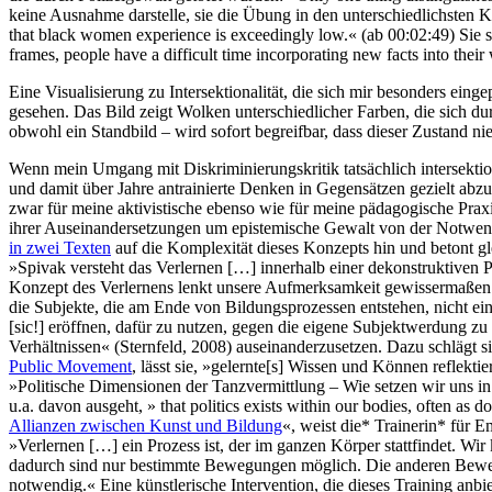
keine Ausnahme darstelle, sie die Übung in den unterschiedlichsten 
that black women experience is exceedingly low.« (ab 00:02:49) Sie sch
frames, people have a difficult time incorporating new facts into thei
Eine Visualisierung zu Intersektionalität, die sich mir besonders ei
gesehen. Das Bild zeigt Wolken unterschiedlicher Farben, die sich d
obwohl ein Standbild – wird sofort begreifbar, dass dieser Zustand niema
Wenn mein Umgang mit Diskriminierungskritik tatsächlich intersektion
und damit über Jahre antrainierte Denken in Gegensätzen gezielt abzut
zwar für meine aktivistische ebenso wie für meine pädagogische Praxi
ihrer Auseinandersetzungen um epistemische Gewalt von der Notwend
in zwei Texten
auf die Komplexität dieses Konzepts hin und betont gl
»Spivak versteht das Verlernen […] innerhalb einer dekonstruktiven 
Konzept des Verlernens lenkt unsere Aufmerksamkeit gewissermaßen a
die Subjekte, die am Ende von Bildungsprozessen entstehen, nicht ein
[sic!] eröffnen, dafür zu nutzen, gegen die eigene Subjektwerdung zu 
Verhältnissen« (Sternfeld, 2008) auseinanderzusetzen. Dazu schlägt 
Public Movement
, lässt sie, »gelernte[s] Wissen und Können reflekt
»Politische Dimensionen der Tanzvermittlung – Wie setzen wir uns in
u.a. davon ausgeht, » that politics exists within our bodies, often a
Allianzen zwischen Kunst und Bildung
«, weist die* Trainerin* fü
»Verlernen […] ein Prozess ist, der im ganzen Körper stattfindet. Wi
dadurch sind nur bestimmte Bewegungen möglich. Die anderen Bewegu
notwendig.« Eine künstlerische Intervention, die dieses Training anbiet