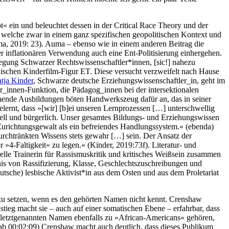
ept« ein und beleuchtet dessen in der Critical Race Theory und der
welche zwar in einem ganz spezifischen geopolitischen Kontext und
uma, 2019: 23). Auma – ebenso wie in einem anderen Beitrag die
r inflationären Verwendung auch eine Ent-Politisierung einhergehen.
egung Schwarzer Rechtswissenschaftler*innen, [sic!] nahezu
irdischen Kinderfilm-Figur ET. Diese versucht verzweifelt nach Hause
tja Kinder
, Schwarze deutsche Erziehungswissenschaftler_in, geht im
or_innen-Funktion, die Pädagog_innen bei der intersektionalen
hende Ausbildungen böten Handwerkszeug dafür an, das in seiner
elernt, dass »[wir] [b]ei unseren Lernprozessen […] unterschwellig
uell und bürgerlich. Unser gesamtes Bildungs- und Erziehungswissen
 Zurichtungsgewalt als ein befreiendes Handlungssystem.« (ebenda)
rchtränkten Wissens stets gewahr […] sein. Der Ansatz der
r »4-Faltigkeit« zu legen.« (Kinder, 2019:73f). Literatur- und
urelle Trainerin für Rassismuskritik und kritisches Weißsein zusammen
ndnis von Rassifizierung, Klasse, Geschlechtszuschreibungen und
eutsche) lesbische Aktivist*in aus dem Osten und aus dem Proletariat
 zu setzen, wenn es den gehörten Namen nicht kennt. Crenshaw
ieg macht sie – auch auf einer somatischen Ebene – erfahrbar, dass
 letztgenannten Namen ebenfalls zu »African-Americans« gehören,
(ab 00:02:09) Crenshaw macht auch deutlich, dass dieses Publikum