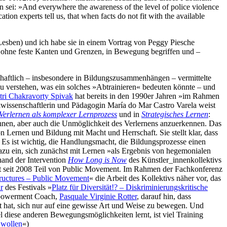
 sei: »And everywhere the awareness of the level of police violence
on experts tell us, that when facts do not fit with the available
Lesben)
und ich habe sie in einem Vortrag von Peggy Piesche
en ohne feste Kanten und Grenzen, in Bewegung begriffen und –
schaftlich – insbesondere in Bildungszusammenhängen – vermittelte
 zu verstehen, was ein solches »Abtrainieren« bedeuten könnte – und
tri Chakravorty Spivak
hat bereits in den 1990er Jahren »im Rahmen
ikwissenschaftlerin und Pädagogin María do Mar Castro Varela weist
Verlernen als komplexer Lernprozess
und in
Strategisches Lernen
:
ennen, aber auch die Unmöglichkeit des Verlernens anzuerkennen. Das
Lernen und Bildung mit Macht und Herrschaft. Sie stellt klar, dass
. Es ist wichtig, die Handlungsmacht, die Bildungsprozesse einen
zu ein, sich zunächst mit Lernen »als Ergebnis von hegemonialen
hand der Intervention
How Long is Now
des Künstler_innenkollektivs
t seit 2008 Teil von Public Movement. Im Rahmen der Fachkonferenz
ructures – Public Movement
« die Arbeit des Kollektivs näher vor, das
r
des Festivals »
Platz für Diversität!? – Diskriminierungskritische
mpowerment Coach,
Pasquale Virginie Rotter
, darauf hin, dass
nt hat, sich nur auf eine gewisse Art und Weise zu bewegen. Und
iese anderen Bewegungsmöglichkeiten lernt, ist viel Training
 wollen
«)