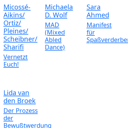
Micossé-
Michaela
Sara
Aikins/
D. Wolf
Ahmed
Ortiz/
MAD
Manifest
Pleines/
(Mixed
für
Scheibner/
Abled
Spaßverderbe
Sharifi
Dance)
Vernetzt
Euch!
Lida van
den Broek
Der Prozess
der
Bewußtwerdung