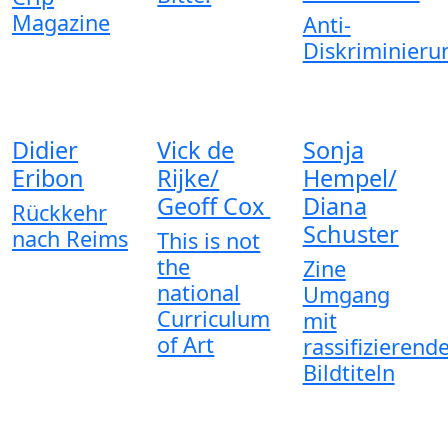
Magazine
Anti-
Diskriminieru
Didier
Vick de
Sonja
Eribon
Rijke/
Hempel/
Geoff Cox
Diana
Rückkehr
Schuster
nach Reims
This is not
the
Zine
national
Umgang
Curriculum
mit
of Art
rassifizierend
Bildtiteln