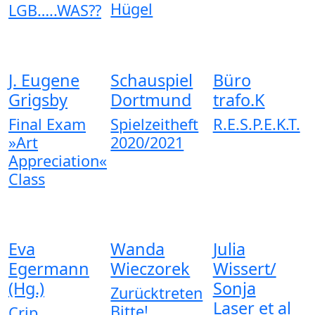
Hügel
LGB…..WAS??
J. Eugene
Schauspiel
Büro
Grigsby
Dortmund
trafo.K
Final Exam
Spielzeitheft
R.E.S.P.E.K.T.
»Art
2020/2021
Appreciation«
Class
Eva
Wanda
Julia
Egermann
Wieczorek
Wissert/
(Hg.)
Sonja
Zurücktreten
Laser et al
Bitte!
Crip