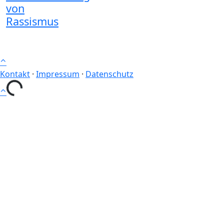
von
Rassismus
⌃
Kontakt
·
Impressum
·
Datenschutz
den...
⌃