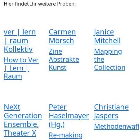
Hier findet Ihr weitere Proben:
ver | lern
Carmen
Janice
| raum
Mörsch
Mitchell
Kollektiv
Zine
Mapping
Abstrakte
the
How to Ver
Kunst
Collection
| Lern |
Raum
NeXt
Peter
Christiane
Generation
Haselmayer
Jaspers
Ensemble,
(Hg.)
Methodenwaff
Theater X
Re-making